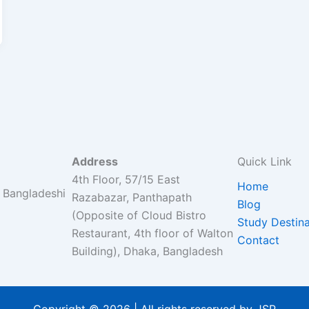
Address
Quick Link
4th Floor, 57/15 East
Home
r Bangladeshi
Razabazar, Panthapath
Blog
(Opposite of Cloud Bistro
Study Destina
Restaurant, 4th floor of Walton
Contact
Building), Dhaka, Bangladesh
Copyright © 2026 | All rights reserved by JSP