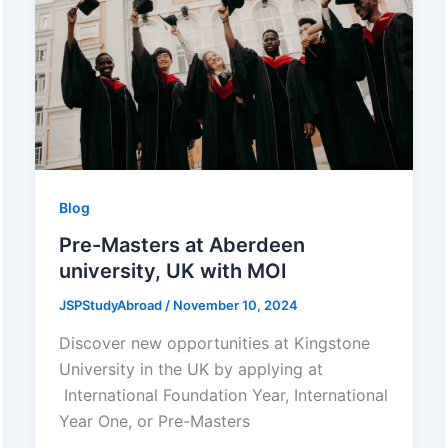
Blog
Pre-Masters at Aberdeen
university, UK with MOI
JSPStudyAbroad
/
November 10, 2024
Discover new opportunities at Kingstone
University in the UK by applying at
International Foundation Year, International
Year One, or Pre-Masters