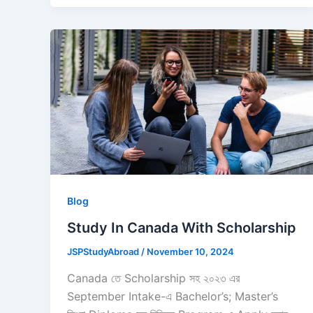
Blog
Study In Canada With Scholarship
JSPStudyAbroad
/
November 10, 2024
Canada তে Scholarship সহ ২০২৩ এর
September Intake-এ Bachelor’s; Master’s